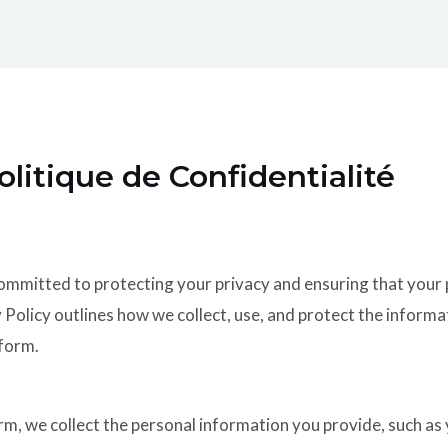
Home
About
Services
Pricing
Politique de Confidentialité
mmitted to protecting your privacy and ensuring that your 
y Policy outlines how we collect, use, and protect the inform
 form.
orm, we collect the personal information you provide, such 