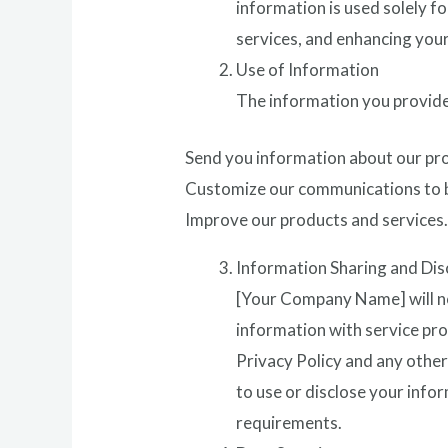
information is used solely f
services, and enhancing your
Use of Information
The information you provide
Send you information about our pro
Customize our communications to b
Improve our products and services
Information Sharing and Dis
[Your Company Name] will not
information with service pro
Privacy Policy and any other
to use or disclose your info
requirements.