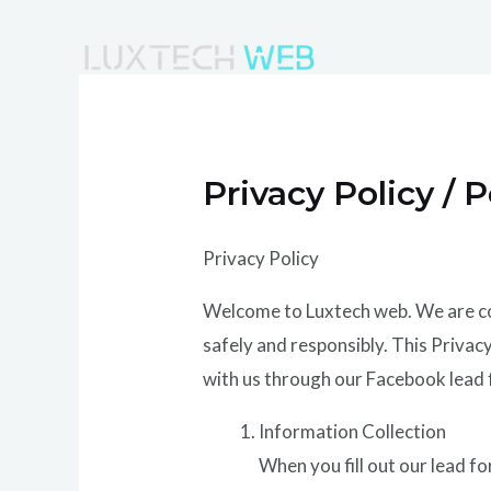
Skip
to
content
Privacy Policy / 
Privacy Policy
Welcome to Luxtech web. We are co
safely and responsibly. This Privac
with us through our Facebook lead
Information Collection
When you fill out our lead f