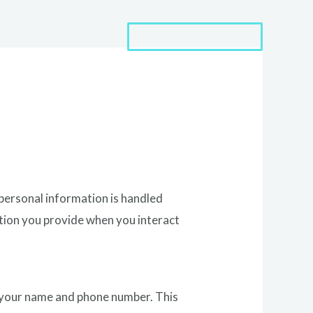
Contact
EN
438-998-8843
personal information is handled
ation you provide when you interact
as your name and phone number. This